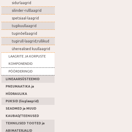
sidurlaagrid
silinder-rulllaagrid
spetsiaal-laagrid
tugikuullaagrid
tuginõellaagrid
tugirull-laagrid;rullikud
üherealised kuullaagrid
LAAGRITE JA KORPUSTE
KOMPONENDID
PÖÖRDERINGID
LINEAARSÜSTEEMID
PNEUMAATIKA ja
HÜDRAULIKA
PUKSID (liuglaagrid)
SEADMED ja MUUD
KAUBAD/TEENUSED
TEHNILISED TOOTED ja
ABIMATERJALID