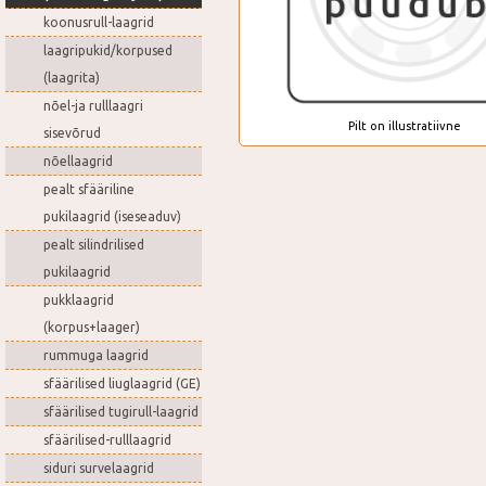
koonusrull-laagrid
laagripukid/korpused
(laagrita)
nõel-ja rulllaagri
Pilt on illustratiivne
sisevõrud
nõellaagrid
pealt sfääriline
pukilaagrid (iseseaduv)
pealt silindrilised
pukilaagrid
pukklaagrid
(korpus+laager)
rummuga laagrid
sfäärilised liuglaagrid (GE)
sfäärilised tugirull-laagrid
sfäärilised-rulllaagrid
siduri survelaagrid