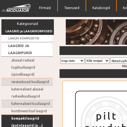
Firmast
Teenused
Kataloogid
Ko
Kategooriad
LAAGRID ja LAAGRIKORPUSED
LAAGRI KOMPLEKTID
LAAGRID JA
Suur hulk erinevaid laagreid
LAAGRIPUKID
aksiaal-radiaal
Nimetus/
Mä
tugikuullaagrid
(spindlilaagrid)
iseseaduvad kuullaagrid
kaherealised aksiaal-
radiaalkuullaagrid
kaherealised kuullaagrid
kombineeritud laagrid
kompaktlaagrid
(autolaagrid ja ...)