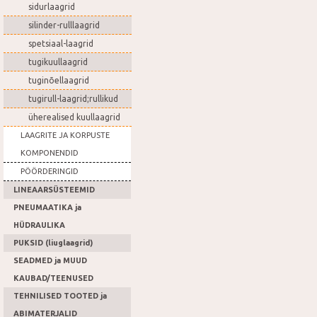
sidurlaagrid
silinder-rulllaagrid
spetsiaal-laagrid
tugikuullaagrid
tuginõellaagrid
tugirull-laagrid;rullikud
üherealised kuullaagrid
LAAGRITE JA KORPUSTE
KOMPONENDID
PÖÖRDERINGID
LINEAARSÜSTEEMID
PNEUMAATIKA ja
HÜDRAULIKA
PUKSID (liuglaagrid)
SEADMED ja MUUD
KAUBAD/TEENUSED
TEHNILISED TOOTED ja
ABIMATERJALID