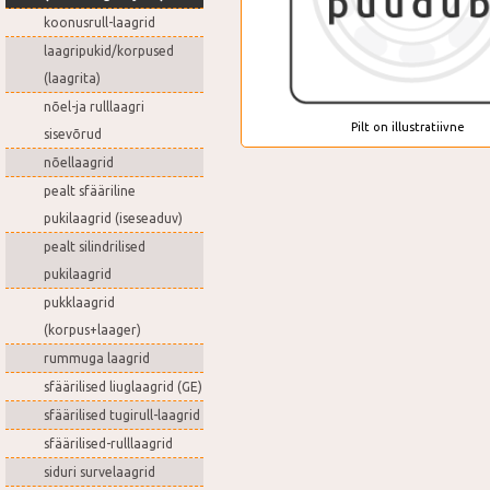
koonusrull-laagrid
laagripukid/korpused
(laagrita)
nõel-ja rulllaagri
Pilt on illustratiivne
sisevõrud
nõellaagrid
pealt sfääriline
pukilaagrid (iseseaduv)
pealt silindrilised
pukilaagrid
pukklaagrid
(korpus+laager)
rummuga laagrid
sfäärilised liuglaagrid (GE)
sfäärilised tugirull-laagrid
sfäärilised-rulllaagrid
siduri survelaagrid