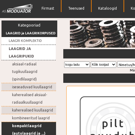
Firmast
Teenused
Kataloogid
Ko
Kategooriad
LAAGRID ja LAAGRIKORPUSED
LAAGRI KOMPLEKTID
LAAGRID JA
Rihmarattad
LAAGRIPUKID
aksiaal-radiaal
Nimetus/
Mä
tugikuullaagrid
(spindlilaagrid)
iseseaduvad kuullaagrid
kaherealised aksiaal-
radiaalkuullaagrid
kaherealised kuullaagrid
kombineeritud laagrid
kompaktlaagrid
(autolaagrid ja ...)