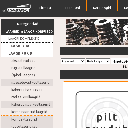
Firmast
Teenused
Kataloogid
Ko
Kategooriad
LAAGRID ja LAAGRIKORPUSED
LAAGRI KOMPLEKTID
LAAGRID JA
Rihmarattad
LAAGRIPUKID
aksiaal-radiaal
Nimetus/
Mä
tugikuullaagrid
(spindlilaagrid)
iseseaduvad kuullaagrid
kaherealised aksiaal-
radiaalkuullaagrid
kaherealised kuullaagrid
kombineeritud laagrid
kompaktlaagrid
(autolaagrid ja ...)