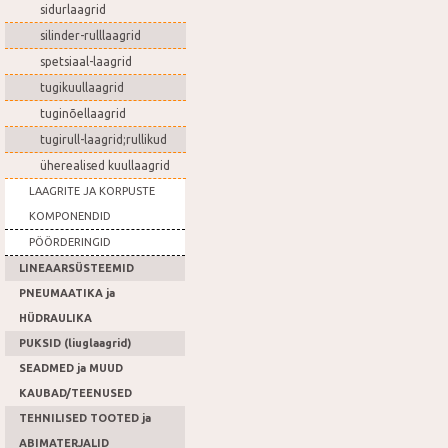
sidurlaagrid
silinder-rulllaagrid
spetsiaal-laagrid
tugikuullaagrid
tuginõellaagrid
tugirull-laagrid;rullikud
üherealised kuullaagrid
LAAGRITE JA KORPUSTE
KOMPONENDID
PÖÖRDERINGID
LINEAARSÜSTEEMID
PNEUMAATIKA ja
HÜDRAULIKA
PUKSID (liuglaagrid)
SEADMED ja MUUD
KAUBAD/TEENUSED
TEHNILISED TOOTED ja
ABIMATERJALID