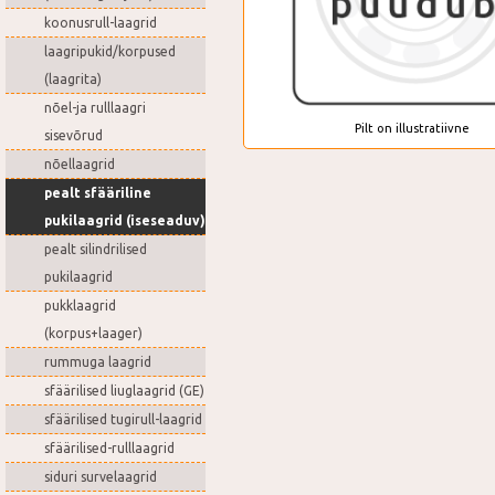
koonusrull-laagrid
laagripukid/korpused
(laagrita)
nõel-ja rulllaagri
Pilt on illustratiivne
sisevõrud
nõellaagrid
pealt sfääriline
pukilaagrid (iseseaduv)
pealt silindrilised
pukilaagrid
pukklaagrid
(korpus+laager)
rummuga laagrid
sfäärilised liuglaagrid (GE)
sfäärilised tugirull-laagrid
sfäärilised-rulllaagrid
siduri survelaagrid