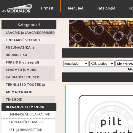
Firmast
Teenused
Kataloogid
Ko
Kategooriad
LAAGRID ja LAAGRIKORPUSED
LINEAARSÜSTEEMID
PNEUMAATIKA ja
Lai valik tihendeid
HÜDRAULIKA
PUKSID (liuglaagrid)
Nimetus/
Mä
SEADMED ja MUUD
KAUBAD/TEENUSED
TEHNILISED TOOTED ja
ABIMATERJALID
TIHENDID
ÜLEKANDE ELEMENDID
HAMMASLATID JA -RATTAD
KARDAANÜLEKANDED
KETI-ja RIHMARATTAD