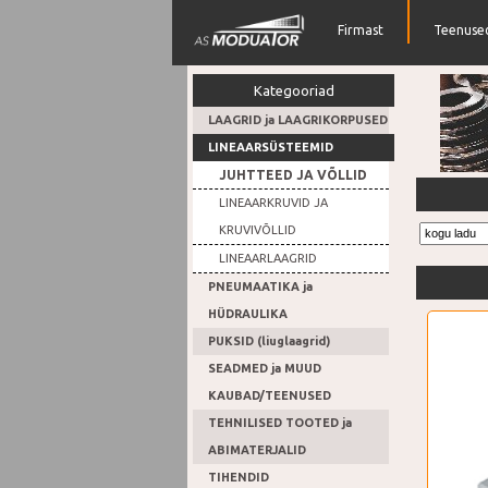
Firmast
Teenuse
Kategooriad
LAAGRID ja LAAGRIKORPUSED
LINEAARSÜSTEEMID
JUHTTEED JA VÕLLID
Rihmara
LINEAARKRUVID JA
KRUVIVÕLLID
LINEAARLAAGRID
PNEUMAATIKA ja
HÜDRAULIKA
PUKSID (liuglaagrid)
SEADMED ja MUUD
KAUBAD/TEENUSED
TEHNILISED TOOTED ja
ABIMATERJALID
TIHENDID