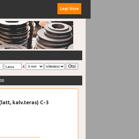
Logi Sisse
±
Laius
000
latt, kalv.teras) C-3