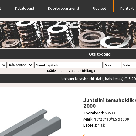
d
Kataloogid
Koostööpartnerid
Uudised
Kontakt
ttad
Otsi tooteid
Nimetus/Mark
Sise
Välis
Märksõnad eraldada tühikuga
Juhtsiini terashoidik (latt, kalv.teras) C-3 2
Juhtsiini terashoidik (
2000
Tootekood:
53577
Mark:
10*20*10/1,5 x2000
Laoseis:
1 tk