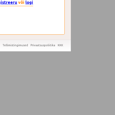
gistreeru
või
logi
Tellimistingimused
Privaatsuspoliitika
KKK