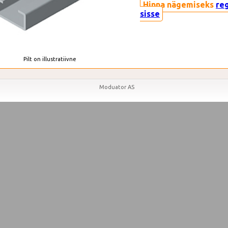
Hinna nägemiseks
re
sisse
Pilt on illustratiivne
Moduator AS