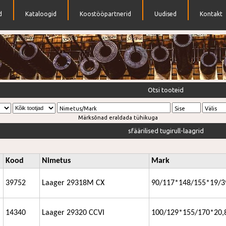
d
Kataloogid
Koostööpartnerid
Uudised
Kontakt
k tihendeid
Otsi tooteid
Nimetus/Mark
Sise
Välis
Märksõnad eraldada tühikuga
sfäärilised tugirull-laagrid
Kood
Nimetus
Mark
39752
Laager 29318M CX
90/117*148/155*19/3
14340
Laager 29320 CCVI
100/129*155/170*20,