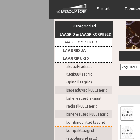
Firmast
Teenuse
Kategooriad
LAAGRID ja LAAGRIKORPUSED
LAAGRI KOMPLEKTID
LAAGRID JA
Lai vali
LAAGRIPUKID
aksiaal-radiaal
tugikuullaagrid
(spindlilaagrid)
iseseaduvad kuullaagrid
kaherealised aksiaal-
radiaalkuullaagrid
kaherealised kuullaagrid
kombineeritud laagrid
kompaktlaagrid
(autolaagrid ja ...)