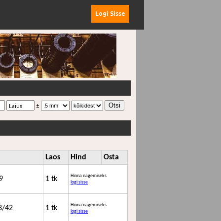
Logi Sisse
±
Laius
Laos
Hind
Osta
Hinna nägemiseks
9
1 tk
logi sisse
Hinna nägemiseks
8/42
1 tk
logi sisse