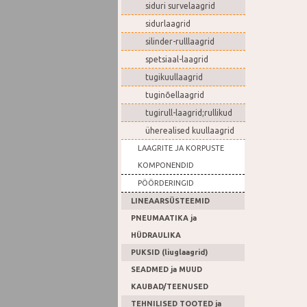
siduri survelaagrid
sidurlaagrid
silinder-rulllaagrid
spetsiaal-laagrid
tugikuullaagrid
tuginõellaagrid
tugirull-laagrid;rullikud
üherealised kuullaagrid
LAAGRITE JA KORPUSTE
KOMPONENDID
PÖÖRDERINGID
LINEAARSÜSTEEMID
PNEUMAATIKA ja
HÜDRAULIKA
PUKSID (liuglaagrid)
SEADMED ja MUUD
KAUBAD/TEENUSED
TEHNILISED TOOTED ja