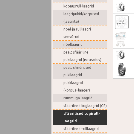
koonusrull-laagrid
laagripukid/korpused
(laagrita)
nõel-ja rulllaagri
sisevõrud
nõellaagrid
pealt sfääriline
pukilaagrid (iseseaduv)
pealt silindrilised
pukilaagrid
pukklaagrid
(korpus+laager)
rummuga laagrid
sfäärilised liuglaagrid (GE)
sfäärilised tugirull-
laagrid
sfäärilised-rulllaagrid