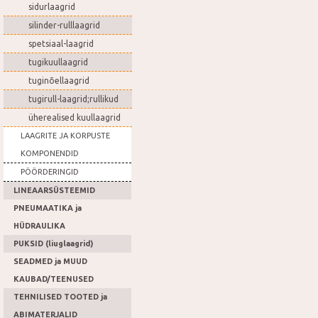
sidurlaagrid
silinder-rulllaagrid
spetsiaal-laagrid
tugikuullaagrid
tuginõellaagrid
tugirull-laagrid;rullikud
üherealised kuullaagrid
LAAGRITE JA KORPUSTE
KOMPONENDID
PÖÖRDERINGID
LINEAARSÜSTEEMID
PNEUMAATIKA ja
HÜDRAULIKA
PUKSID (liuglaagrid)
SEADMED ja MUUD
KAUBAD/TEENUSED
TEHNILISED TOOTED ja
ABIMATERJALID