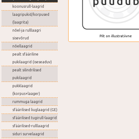
koonusrull-laagrid
laagripukid/korpused
(laagrita)
nõel-ja rulllaagri
Pilt on illustratiivne
sisevõrud
nõellaagrid
pealt sfääriline
pukilaagrid (iseseaduv)
pealt silindrilised
pukilaagrid
pukklaagrid
(korpus+laager)
rummuga laagrid
sfäärilised liuglaagrid (GE)
sfäärilised tugirull-laagrid
sfäärilised-rulllaagrid
siduri survelaagrid