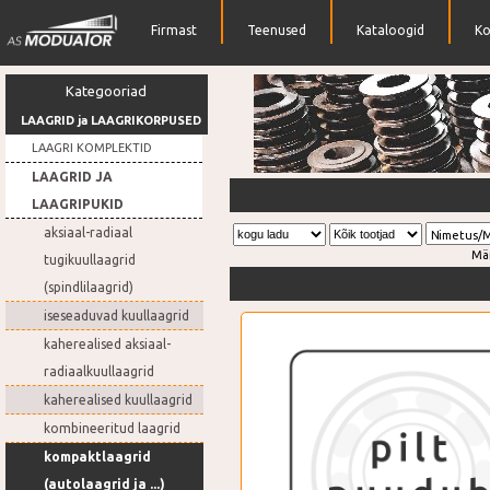
Firmast
Teenused
Kataloogid
Ko
Kategooriad
LAAGRID ja LAAGRIKORPUSED
LAAGRI KOMPLEKTID
LAAGRID JA
Rihmarattad
LAAGRIPUKID
aksiaal-radiaal
Nimetus/
Mä
tugikuullaagrid
(spindlilaagrid)
iseseaduvad kuullaagrid
kaherealised aksiaal-
radiaalkuullaagrid
kaherealised kuullaagrid
kombineeritud laagrid
kompaktlaagrid
(autolaagrid ja ...)