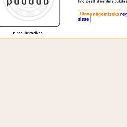
Info:
pealt sfääriline pukila
Hinna nägemiseks
re
sisse
Pilt on illustratiivne