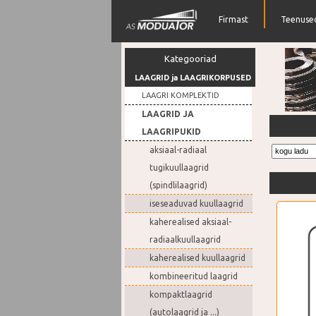
Firmast
Teenuse
Kategooriad
LAAGRID ja LAAGRIKORPUSED
LAAGRI KOMPLEKTID
LAAGRID JA
Rihmara
LAAGRIPUKID
aksiaal-radiaal
tugikuullaagrid
(spindlilaagrid)
iseseaduvad kuullaagrid
kaherealised aksiaal-
radiaalkuullaagrid
kaherealised kuullaagrid
kombineeritud laagrid
kompaktlaagrid
(autolaagrid ja ...)