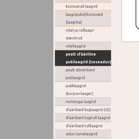
koonusrull-laagrid
laagripukid/korpused
(laagrita)
nõel-ja rulllaagri
sisevõrud
nõellaagrid
pealt sfääriline
pukilaagrid (iseseaduv)
pealt silindrilised
pukilaagrid
pukklaagrid
(korpus+laager)
rummuga laagrid
sfäärilised liuglaagrid (GE)
sfäärilised tugirull-laagrid
sfäärilised-rulllaagrid
siduri survelaagrid