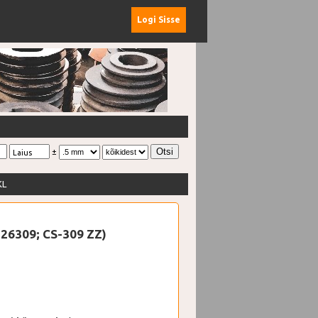
Logi Sisse
±
Laius
KL
726309; CS-309 ZZ)