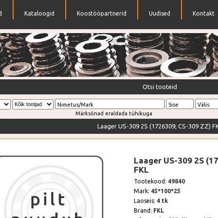
d
Kataloogid
Koostööpartnerid
Uudised
Kontakt
ttad
Otsi tooteid
Nimetus/Mark
Sise
Välis
Märksõnad eraldada tühikuga
Laager US-309 2S (1726309; CS-309 ZZ) F
Laager US-309 2S (1
FKL
Tootekood:
49840
Mark:
45*100*25
Laoseis:
4 tk
Brand:
FKL