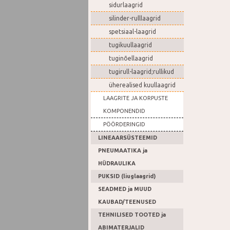
sidurlaagrid
silinder-rulllaagrid
spetsiaal-laagrid
tugikuullaagrid
tuginõellaagrid
tugirull-laagrid;rullikud
üherealised kuullaagrid
LAAGRITE JA KORPUSTE
KOMPONENDID
PÖÖRDERINGID
LINEAARSÜSTEEMID
PNEUMAATIKA ja
HÜDRAULIKA
PUKSID (liuglaagrid)
SEADMED ja MUUD
KAUBAD/TEENUSED
TEHNILISED TOOTED ja
ABIMATERJALID