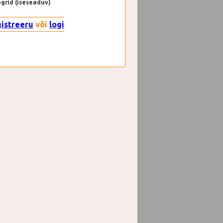
agrid (iseseaduv)
gistreeru
või
logi