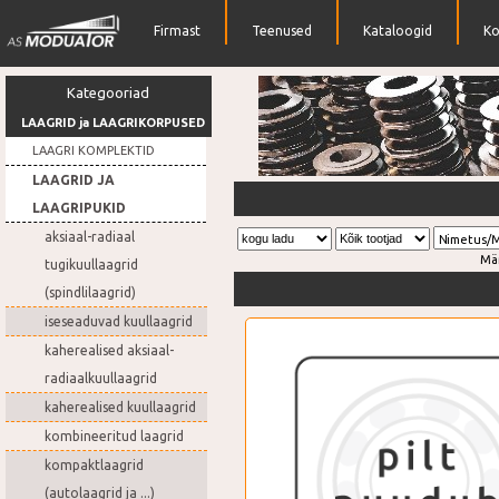
Firmast
Teenused
Kataloogid
Ko
Kategooriad
LAAGRID ja LAAGRIKORPUSED
LAAGRI KOMPLEKTID
LAAGRID JA
Rihmarattad
LAAGRIPUKID
aksiaal-radiaal
Nimetus/
Mä
tugikuullaagrid
(spindlilaagrid)
iseseaduvad kuullaagrid
kaherealised aksiaal-
radiaalkuullaagrid
kaherealised kuullaagrid
kombineeritud laagrid
kompaktlaagrid
(autolaagrid ja ...)