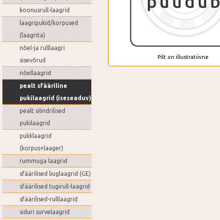
koonusrull-laagrid
laagripukid/korpused
(laagrita)
nõel-ja rulllaagri
Pilt on illustratiivne
sisevõrud
nõellaagrid
pealt sfääriline
pukilaagrid (iseseaduv)
pealt silindrilised
pukilaagrid
pukklaagrid
(korpus+laager)
rummuga laagrid
sfäärilised liuglaagrid (GE)
sfäärilised tugirull-laagrid
sfäärilised-rulllaagrid
siduri survelaagrid