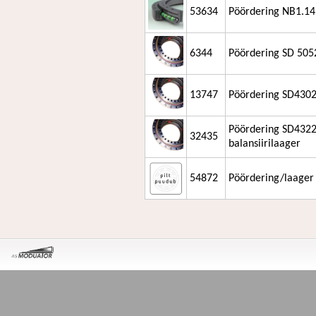
53634
Pöördering NB1.14
6344
Pöördering SD 50
13747
Pöördering SD430
Pöördering SD4322
32435
balansiirilaager
54872
Pöördering/laager