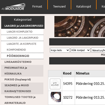
Firmast
Teenused
Kataloogid
Ko
Kategooriad
LAAGRID ja LAAGRIKORPUSED
LAAGRI KOMPLEKTID
LAAGRID JA LAAGRIPUKID
Suur hulk erinevaid laagreid
LAAGRITE JA KORPUSTE
KOMPONENDID
Nimetus/
Mä
PÖÖRDERINGID
LINEAARSÜSTEEMID
PNEUMAATIKA ja
Kood
Nimetus
HÜDRAULIKA
PUKSID (liuglaagrid)
54395
Pöördering 010.25
SEADMED ja MUUD
KAUBAD/TEENUSED
TEHNILISED TOOTED ja
10272
Pöördering 013.25
ABIMATERJALID