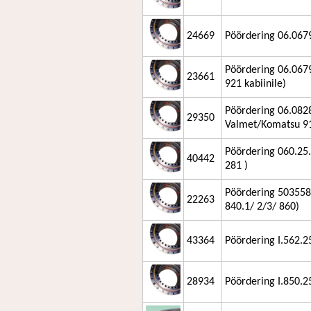
24669
Pöördering 06.067
Pöördering 06.067
23661
921 kabiinile)
Pöördering 06.082
29350
Valmet/Komatsu 91
Pöördering 060.25
40442
281 )
Pöördering 503558
22263
840.1/ 2/3/ 860)
43364
Pöördering I.562.2
28934
Pöördering I.850.2