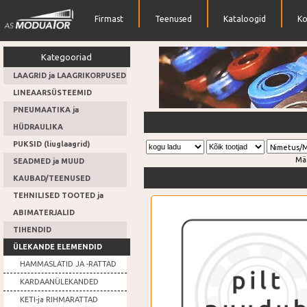
Firmast
Teenused
Kataloogid
Ko
Kategooriad
LAAGRID ja LAAGRIKORPUSED
LINEAARSÜSTEEMID
PNEUMAATIKA ja
Hüdrosilndrid
HÜDRAULIKA
PUKSID (liuglaagrid)
Nimetus/
Mä
SEADMED ja MUUD
KAUBAD/TEENUSED
TEHNILISED TOOTED ja
ABIMATERJALID
TIHENDID
ÜLEKANDE ELEMENDID
HAMMASLATID JA -RATTAD
KARDAANÜLEKANDED
KETI-ja RIHMARATTAD