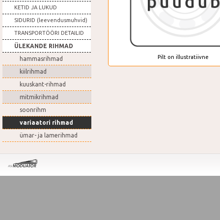
KETID JA LUKUD
SIDURID (leevendusmuhvid)
TRANSPORTÖÖRI DETAILID
ÜLEKANDE RIHMAD
Pilt on illustratiivne
hammasrihmad
kiilrihmad
kuuskant-rihmad
mitmikrihmad
soonrihm
variaatori rihmad
ümar- ja lamerihmad