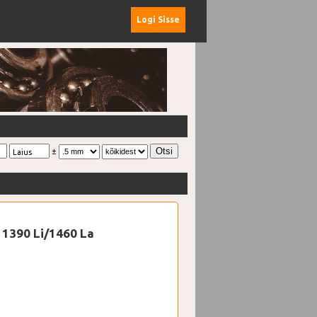
Logi Sisse
±
Laius
 1390 Li/1460 La