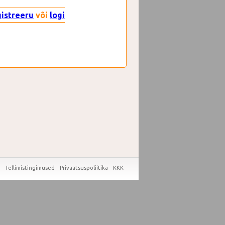
gistreeru
või
logi
Tellimistingimused
Privaatsuspoliitika
KKK