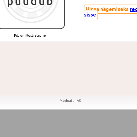
Hinna nägemiseks
re
sisse
Pilt on illustratiivne
Moduator AS