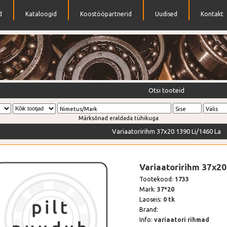
d
Kataloogid
Koostööpartnerid
Uudised
Kontakt
k erinevaid laagreid
Otsi tooteid
Nimetus/Mark
Sise
Välis
Märksõnad eraldada tühikuga
Variaatoririhm 37x20 1390 Li/1460 La
Variaatoririhm 37x20
Tootekood:
1733
Mark:
37*20
Laoseis:
0 tk
Brand:
Info:
variaatori rihmad