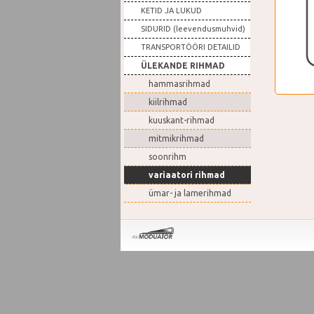
KETID JA LUKUD
SIDURID (leevendusmuhvid)
TRANSPORTÖÖRI DETAILID
ÜLEKANDE RIHMAD
hammasrihmad
kiilrihmad
kuuskant-rihmad
mitmikrihmad
soonrihm
variaatori rihmad
ümar- ja lamerihmad