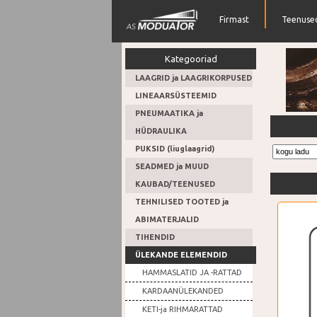
Firmast
Teenuse
Kategooriad
LAAGRID ja LAAGRIKORPUSED
LINEAARSÜSTEEMID
PNEUMAATIKA ja
Suur hul
HÜDRAULIKA
PUKSID (liuglaagrid)
SEADMED ja MUUD
KAUBAD/TEENUSED
TEHNILISED TOOTED ja
ABIMATERJALID
TIHENDID
ÜLEKANDE ELEMENDID
HAMMASLATID JA -RATTAD
KARDAANÜLEKANDED
KETI-ja RIHMARATTAD