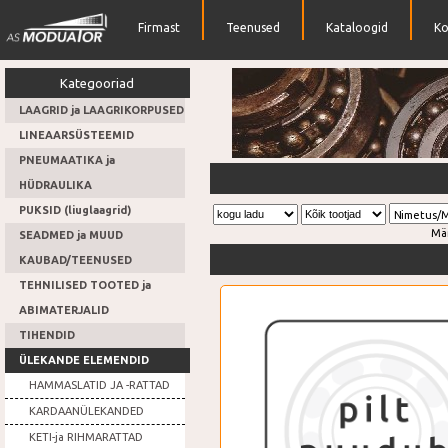
Firmast
Teenused
Kataloogid
Ko
Kategooriad
LAAGRID ja LAAGRIKORPUSED
LINEAARSÜSTEEMID
PNEUMAATIKA ja
Suur hulk erinevaid laagreid
HÜDRAULIKA
PUKSID (liuglaagrid)
Nimetus/
Mä
SEADMED ja MUUD
KAUBAD/TEENUSED
TEHNILISED TOOTED ja
ABIMATERJALID
TIHENDID
ÜLEKANDE ELEMENDID
HAMMASLATID JA -RATTAD
KARDAANÜLEKANDED
KETI-ja RIHMARATTAD