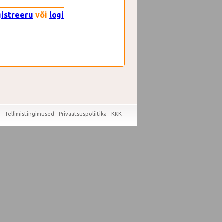
gistreeru
või
logi
Tellimistingimused
Privaatsuspoliitika
KKK