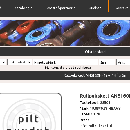
d
Kataloogid
Koostööpartnerid
Uudised
Kontakt
ndrid
Otsi tooteid
Nimetus/Mark
Sise
Välis
Märksõnad eraldada tühikuga
Rullpukskett ANSI 60H (12A-1H ) x 5m
Rullpukskett ANSI 60
Tootekood:
28509
Mark:
19,05*0,75 HEAVY
Laoseis:
1 tk
Brand:
Info:
rullpuksketid