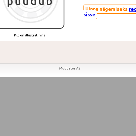
Hinna nägemiseks
re
sisse
Pilt on illustratiivne
Moduator AS