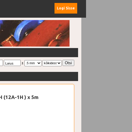
Logi Sisse
±
Laius
H (12A-1H ) x 5m