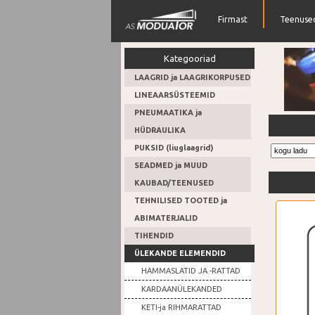
Firmast
Teenuse
Kategooriad
LAAGRID ja LAAGRIKORPUSED
LINEAARSÜSTEEMID
PNEUMAATIKA ja
Hüdrosil
HÜDRAULIKA
PUKSID (liuglaagrid)
SEADMED ja MUUD
KAUBAD/TEENUSED
TEHNILISED TOOTED ja
ABIMATERJALID
TIHENDID
ÜLEKANDE ELEMENDID
HAMMASLATID JA -RATTAD
KARDAANÜLEKANDED
KETI-ja RIHMARATTAD