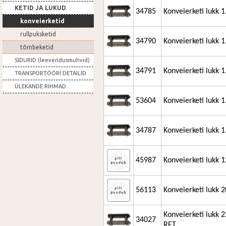
KETID JA LUKUD
34785
Konveierketi lukk 
konveierketid
rullpuksketid
34790
Konveierketi lukk 
tõmbeketid
SIDURID (leevendusmuhvid)
34791
Konveierketi lukk 
TRANSPORTÖÖRI DETAILID
ÜLEKANDE RIHMAD
53604
Konveierketi lukk 
34787
Konveierketi lukk 
45987
Konveierketi lukk 
56113
Konveierketi lukk 
Konveierketi lukk 
34027
RET