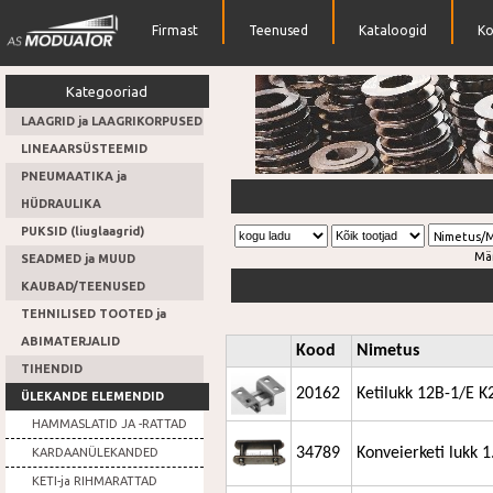
Firmast
Teenused
Kataloogid
Ko
Kategooriad
LAAGRID ja LAAGRIKORPUSED
LINEAARSÜSTEEMID
PNEUMAATIKA ja
Lai valik tihendeid
HÜDRAULIKA
PUKSID (liuglaagrid)
Nimetus/
Mä
SEADMED ja MUUD
KAUBAD/TEENUSED
TEHNILISED TOOTED ja
ABIMATERJALID
Kood
Nimetus
TIHENDID
20162
Ketilukk 12B-1/E 
ÜLEKANDE ELEMENDID
HAMMASLATID JA -RATTAD
34789
Konveierketi lukk 
KARDAANÜLEKANDED
KETI-ja RIHMARATTAD