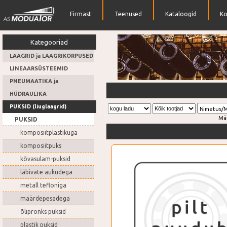
Firmast
Teenused
Kataloogid
Ko
Kategooriad
LAAGRID ja LAAGRIKORPUSED
LINEAARSÜSTEEMID
PNEUMAATIKA ja
Lai valik tihendeid
HÜDRAULIKA
PUKSID (liuglaagrid)
Nimetus/
Mä
PUKSID
komposiitplastikuga
komposiitpuks
kõvasulam-puksid
läbivate aukudega
metall tefloniga
määrdepesadega
õlipronks puksid
plastik puksid