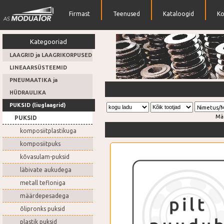
Firmast
Teenused
Kataloogid
Ko
Kategooriad
LAAGRID ja LAAGRIKORPUSED
LINEAARSÜSTEEMID
PNEUMAATIKA ja
Rihmarattad
HÜDRAULIKA
PUKSID (liuglaagrid)
Nimetus/
Mä
PUKSID
komposiitplastikuga
komposiitpuks
kõvasulam-puksid
läbivate aukudega
metall tefloniga
määrdepesadega
õlipronks puksid
plastik puksid