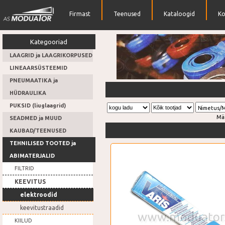
Firmast
Teenused
Kataloogid
Ko
Kategooriad
LAAGRID ja LAAGRIKORPUSED
LINEAARSÜSTEEMID
PNEUMAATIKA ja
Hüdrosilndrid
HÜDRAULIKA
PUKSID (liuglaagrid)
Nimetus/
Mä
SEADMED ja MUUD
KAUBAD/TEENUSED
TEHNILISED TOOTED ja
ABIMATERJALID
FILTRID
KEEVITUS
elektroodid
keevitustraadid
KIILUD