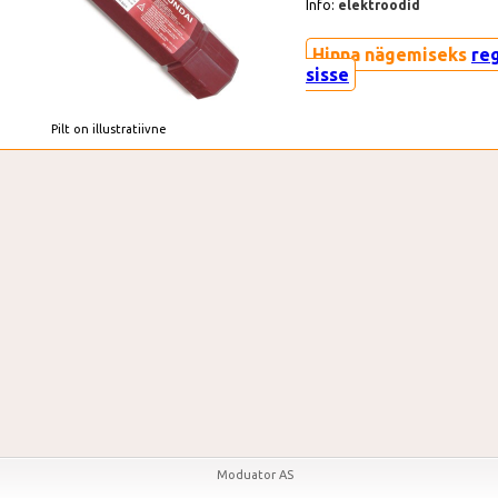
Info:
elektroodid
Hinna nägemiseks
re
sisse
Pilt on illustratiivne
Moduator AS