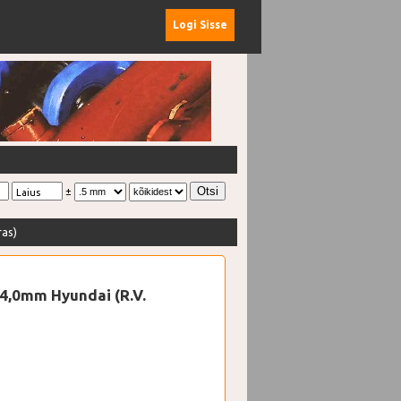
Logi Sisse
±
Laius
ras)
4,0mm Hyundai (R.V.