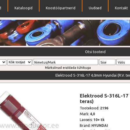
d
Kataloogid
Koostööpartnerid
Uudised
Kontakt
ndrid
Otsi tooteid
Nimetus/Mark
Sise
Välis
Märksõnad eraldada tühikuga
Elektrood S-316L-17 4,0mm Hyundai (R.V. te
Elektrood S-316L-17 
teras)
Tootekood:
2196
Mark:
4,0
Laoseis:
10+ tk
Brand:
HYUNDAI