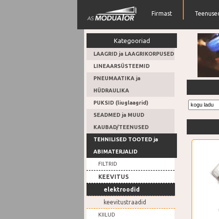
Firmast
Teenuse
Kategooriad
LAAGRID ja LAAGRIKORPUSED
LINEAARSÜSTEEMID
PNEUMAATIKA ja
Hüdrosil
HÜDRAULIKA
PUKSID (liuglaagrid)
SEADMED ja MUUD
KAUBAD/TEENUSED
TEHNILISED TOOTED ja
ABIMATERJALID
FILTRID
KEEVITUS
elektroodid
keevitustraadid
KIILUD