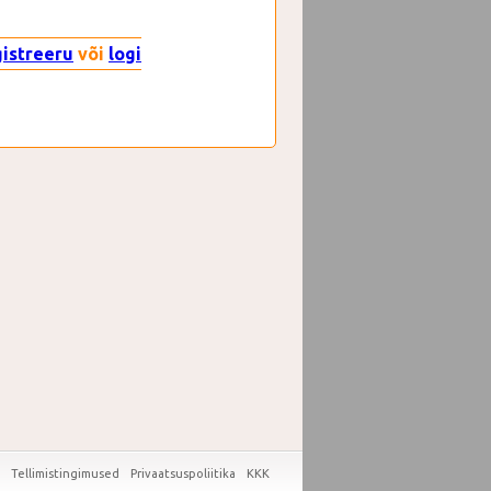
gistreeru
või
logi
Tellimistingimused
Privaatsuspoliitika
KKK