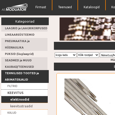
Firmast
Teenused
Kataloogid
Ko
Kategooriad
LAAGRID ja LAAGRIKORPUSED
LINEAARSÜSTEEMID
PNEUMAATIKA ja
Ketirattad
HÜDRAULIKA
PUKSID (liuglaagrid)
Nimetus/
Mä
SEADMED ja MUUD
KAUBAD/TEENUSED
TEHNILISED TOOTED ja
ABIMATERJALID
FILTRID
KEEVITUS
elektroodid
keevitustraadid
KIILUD