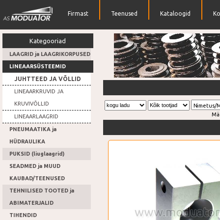
Firmast
Teenused
Kataloogid
Ko
Kategooriad
LAAGRID ja LAAGRIKORPUSED
LINEAARSÜSTEEMID
JUHTTEED JA VÕLLID
Rihmarattad
LINEAARKRUVID JA
KRUVIVÕLLID
Nimetus/
Mä
LINEAARLAAGRID
PNEUMAATIKA ja
HÜDRAULIKA
PUKSID (liuglaagrid)
SEADMED ja MUUD
KAUBAD/TEENUSED
TEHNILISED TOOTED ja
ABIMATERJALID
TIHENDID