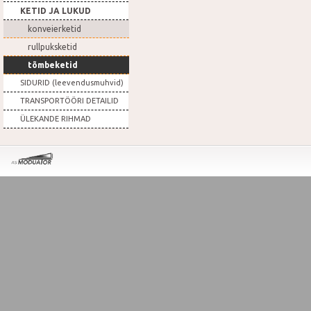
KETID JA LUKUD
konveierketid
rullpuksketid
tõmbeketid
SIDURID (leevendusmuhvid)
TRANSPORTÖÖRI DETAILID
ÜLEKANDE RIHMAD