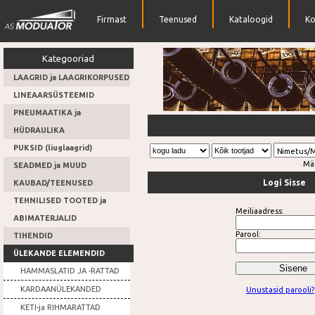
Firmast
Teenused
Kataloogid
Ko
Kategooriad
LAAGRID ja LAAGRIKORPUSED
LINEAARSÜSTEEMID
PNEUMAATIKA ja
Lai valik tihendeid
HÜDRAULIKA
PUKSID (liuglaagrid)
Nimetus/
Mä
SEADMED ja MUUD
Logi Sisse
KAUBAD/TEENUSED
TEHNILISED TOOTED ja
Meiliaadress:
ABIMATERJALID
Parool:
TIHENDID
ÜLEKANDE ELEMENDID
HAMMASLATID JA -RATTAD
KARDAANÜLEKANDED
Unustasid parooli?
KETI-ja RIHMARATTAD