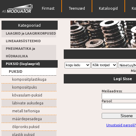
Firmast
Teenused
Kataloogid
Ko
Kategooriad
LAAGRID ja LAAGRIKORPUSED
LINEAARSÜSTEEMID
PNEUMAATIKA ja
Rihmarattad
HÜDRAULIKA
PUKSID (liuglaagrid)
Nimetus/
Mä
PUKSID
Logi Sisse
komposiitplastikuga
komposiitpuks
Meiliaadress:
kõvasulam-puksid
Parool:
läbivate aukudega
metall tefloniga
määrdepesadega
Unustasid parooli?
õlipronks puksid
plastik puksid