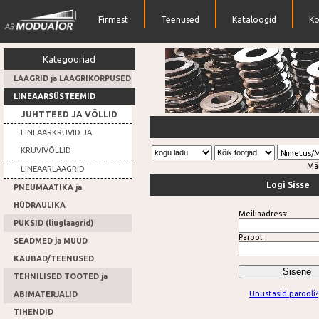
Firmast
Teenused
Kataloogid
Ko
Kategooriad
LAAGRID ja LAAGRIKORPUSED
LINEAARSÜSTEEMID
JUHTTEED JA VÕLLID
Rihmarattad
LINEAARKRUVID JA
KRUVIVÕLLID
Nimetus/
Mä
LINEAARLAAGRID
Logi Sisse
PNEUMAATIKA ja
HÜDRAULIKA
Meiliaadress:
PUKSID (liuglaagrid)
Parool:
SEADMED ja MUUD
KAUBAD/TEENUSED
TEHNILISED TOOTED ja
Unustasid parooli?
ABIMATERJALID
TIHENDID